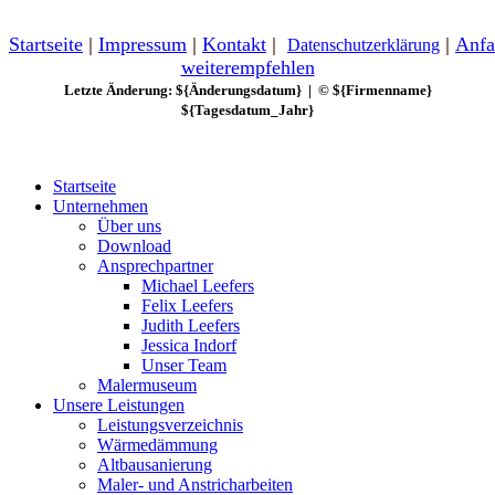
Startseite
|
Impressum
|
Kontakt
|
|
Anfa
Datenschutzerklärung
weiterempfehlen
Letzte Änderung: ${Änderungsdatum} | © ${Firmenname}
${Tagesdatum_Jahr}
Startseite
Unternehmen
Über uns
Download
Ansprechpartner
Michael Leefers
Felix Leefers
Judith Leefers
Jessica Indorf
Unser Team
Malermuseum
Unsere Leistungen
Leistungsverzeichnis
Wärmedämmung
Altbausanierung
Maler- und Anstricharbeiten