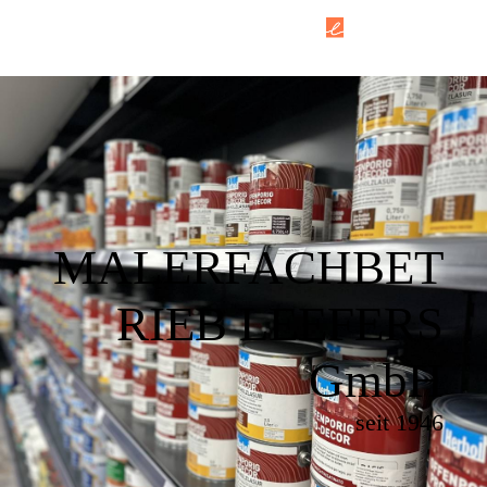
MALERFACHBET
RIEB LEEFERS
GmbH
seit 1946