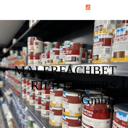
MALERFACHBET
RIEB LEEFERS
GmbH
seit 1946