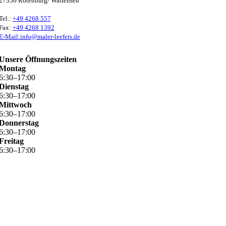
27356 Rotenburg/ Waffensen
Tel.:
+49 4268 557
Fax:
+49 4268 1392
E-Mail:info@maler-leefers.de
Unsere Öffnungszeiten
Montag
6
:
30
–
17
:
00
Dienstag
6
:
30
–
17
:
00
Mittwoch
6
:
30
–
17
:
00
Donnerstag
6
:
30
–
17
:
00
Freitag
6
:
30
–
17
:
00