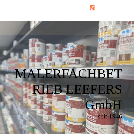
MALERFACHBET
RIEB LEEFERS
GmbH
seit 1946