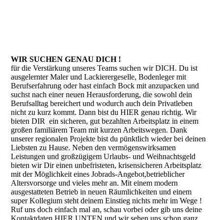
WIR SUCHEN GENAU DICH !
für die Verstärkung unseres Teams suchen wir DICH. Du ist
ausgelernter Maler und Lackierergeselle, Bodenleger mit
Berufserfahrung oder hast einfach Bock mit anzupacken und
suchst nach einer neuen Herausforderung, die sowohl dein
Berufsalltag bereichert und wodurch auch dein Privatleben
nicht zu kurz kommt. Dann bist du HIER genau richtig. Wir
bieten DIR ein sicheren, gut bezahlten Arbeitsplatz in einem
großen familiärem Team mit kurzen Arbeitswegen. Dank
unserer regionalen Projekte bist du pünktlich wieder bei deinen
Liebsten zu Hause. Neben den vermögenswirksamen
Leistungen und großzügigem Urlaubs- und Weihnachtsgeld
bieten wir Dir einen unbefristeten, krisensicheren Arbeitsplatz
mit der Möglichkeit eines Jobrads-Angebot,betrieblicher
Altersvorsorge und vieles mehr an. Mit einem modern
ausgestatteten Betrieb in neuen Räumlichkeiten und einem
super Kollegium steht deinem Einstieg nichts mehr im Wege !
Ruf uns doch einfach mal an, schau vorbei oder gib uns deine
Kontaktdaten HIER UNTEN und wir sehen uns schon ganz